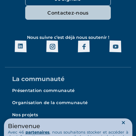
Contactez-nous
Nous suivre c’est déjà nous soutenir !
La communauté
Présentation communauté
Organisation de la communauté
Nos projets
Bienvenue
L’Arche en France
Avec 46
partenaires
, nous souhaitons stocker et accéder à