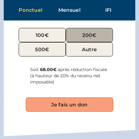
L’Arche.
Ponctuel
Mensuel
IFI
100€
200€
500€
Autre
Soit
68.00€
après réduction fiscale
(à hauteur de 20% du revenu net
imposable)
Je fais un don