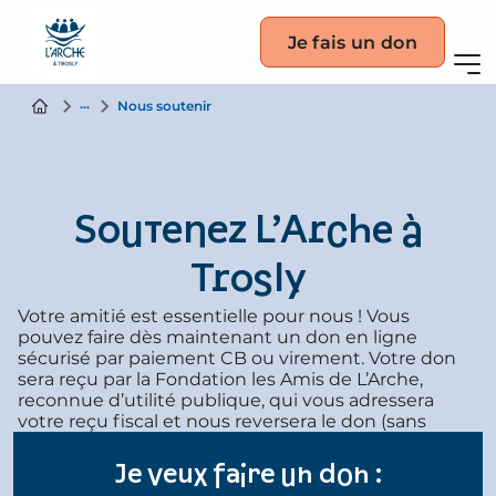
Je fais un don
Participer
Nous soutenir
Soutenez L’Arche à
Trosly
Votre amitié est essentielle pour nous ! Vous
pouvez faire dès maintenant un don en ligne
sécurisé par paiement CB ou virement. Votre don
sera reçu par la Fondation les Amis de L’Arche,
reconnue d’utilité publique, qui vous adressera
votre reçu fiscal et nous reversera le don (sans
prélèvement d’aucun frais de gestion).
Pour un don par chèque, téléchargez
ici
le bulletin
Je veux faire un don :
de soutien à adresser à la Fondation les Amis de