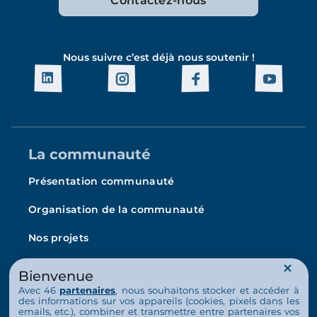
Contactez-nous
Nous suivre c’est déjà nous soutenir !
La communauté
Présentation communauté
Organisation de la communauté
Nos projets
L’Arche en France
Bienvenue
La vie au quotidien
Avec 46
partenaires
, nous souhaitons stocker et accéder à
des informations sur vos appareils (cookies, pixels dans les
emails, etc.), combiner et transmettre entre partenaires vos
Nos activités